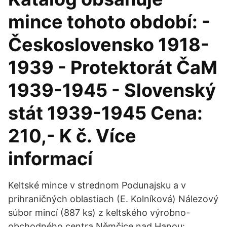
mince tohoto období: -
Československo 1918-
1939 - Protektorát ČaM
1939-1945 - Slovenský
stát 1939-1945 Cena:
210,- K č. Více
informací
Keltské mince v strednom Podunajsku a v
prihraničných oblastiach (E. Kolníková) Nálezový
súbor mincí (887 ks) z keltského výrobno-
obchodného centra Němčice nad Hanou: