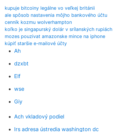
kupuje bitcoiny legálne vo veľkej británii
ale spôsob nastavenia môjho bankového účtu
cenník kozmu wolverhampton
koľko je singapurský dolár v srílanských rupiách
mozes pouzivat amazonske mince na iphone
kúpiť staršie e-mailové účty
Ah
dzxbt
Elf
wse
Giy
Ach vkladový podiel
Irs adresa ústredia washington dc