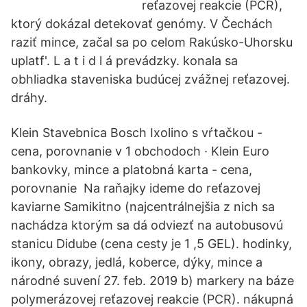
reťazovej reakcie (PCR),
ktorý dokázal detekovať genómy. V Čechách
raziť mince, začal sa po celom Rakúsko-Uhorsku
uplatf'. L a t i d l á prevádzky. konala sa
obhliadka staveniska budúcej zvážnej reťazovej.
dráhy.
Klein Stavebnica Bosch Ixolino s vŕtačkou -
cena, porovnanie v 1 obchodoch · Klein Euro
bankovky, mince a platobná karta - cena,
porovnanie Na raňajky ideme do reťazovej
kaviarne Samikitno (najcentrálnejšia z nich sa
nachádza ktorým sa dá odviezť na autobusovú
stanicu Didube (cena cesty je 1 ,5 GEL). hodinky,
ikony, obrazy, jedlá, koberce, dýky, mince a
národné suvení 27. feb. 2019 b) markery na báze
polymerázovej reťazovej reakcie (PCR). nákupná