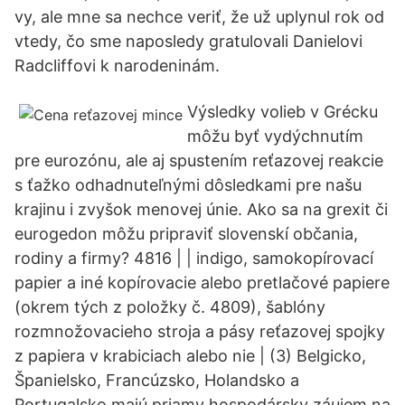
vy, ale mne sa nechce veriť, že už uplynul rok od
vtedy, čo sme naposledy gratulovali Danielovi
Radcliffovi k narodeninám.
Výsledky volieb v Grécku
môžu byť vydýchnutím
pre eurozónu, ale aj spustením reťazovej reakcie
s ťažko odhadnuteľnými dôsledkami pre našu
krajinu i zvyšok menovej únie. Ako sa na grexit či
eurogedon môžu pripraviť slovenskí občania,
rodiny a firmy? 4816 | | indigo, samokopírovací
papier a iné kopírovacie alebo pretlačové papiere
(okrem tých z položky č. 4809), šablóny
rozmnožovacieho stroja a pásy reťazovej spojky
z papiera v krabiciach alebo nie | (3) Belgicko,
Španielsko, Francúzsko, Holandsko a
Portugalsko majú priamy hospodársky záujem na