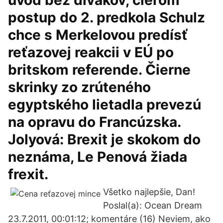
úvod bez divákov, cieľom
postup do 2. predkola Schulz
chce s Merkelovou predísť
reťazovej reakcii v EÚ po
britskom referende. Čierne
skrinky zo zrúteného
egyptského lietadla prevezú
na opravu do Francúzska.
Jolyová: Brexit je skokom do
neznáma, Le Penová žiada
frexit.
Všetko najlepšie, Dan!
Poslal(a): Ocean Dream
23.7.2011, 00:01:12; komentáre (16) Neviem, ako