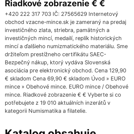
Riadkové zobrazenie € €
+420 222 317 703 IČ: 27565629 Internetový
obchod vzacne-mince.sk je zameraný na predaj
investičného zlata, striebra, pamätných a
investičných mincí, medailí, replík historických
mincí a ďalšieho numizmatického materiálu. Sme
držiteľom prestížneho certifikátu SAEC-
Bezpečný nákup, ktorý vydáva Slovenská
asociácia pre elektronický obchod. Cena 129,90
€ skladom Cena 69,90 € skladom Úvod » EURO
mince » Obehové mince. EURO mince / Obehové
mince. Riadkové zobrazenie € € Vyberte si co
potřebujete z 19 010 aktuálních inzerátů v
kategorii Numismatika a filatelie.
Katalog obsahuje