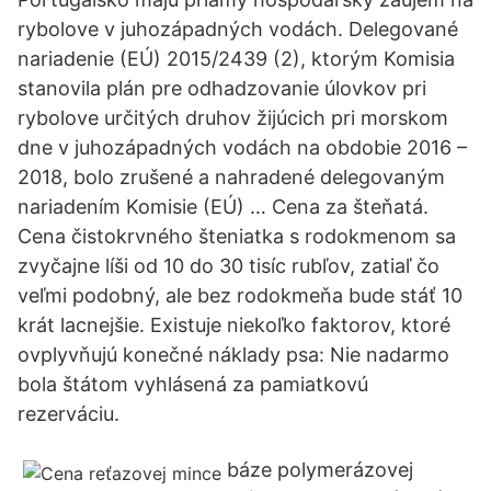
rybolove v juhozápadných vodách. Delegované
nariadenie (EÚ) 2015/2439 (2), ktorým Komisia
stanovila plán pre odhadzovanie úlovkov pri
rybolove určitých druhov žijúcich pri morskom
dne v juhozápadných vodách na obdobie 2016 –
2018, bolo zrušené a nahradené delegovaným
nariadením Komisie (EÚ) … Cena za šteňatá.
Cena čistokrvného šteniatka s rodokmenom sa
zvyčajne líši od 10 do 30 tisíc rubľov, zatiaľ čo
veľmi podobný, ale bez rodokmeňa bude stáť 10
krát lacnejšie. Existuje niekoľko faktorov, ktoré
ovplyvňujú konečné náklady psa: Nie nadarmo
bola štátom vyhlásená za pamiatkovú
rezerváciu.
báze polymerázovej