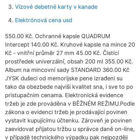
Vízové ​​debetné karty v kanade
Elektrónová cena usd
550.00 Kč. Ochranné kapsle QUADRUM
Intercept 140.00 Kč. Kruhové kapsle na mince 20
Kč - vnitřní průměr 27 mm 45.00 Kč. Čistící
prostředek univerzální, obsah 200 ml 355.00 Kč.
Album na mincovní sady STANDARD 360.00 Kč
JYSK dušeci od memorijske pene izrađeni su
tako da obezbede najviši kvalitet sna, i sve to po
pristupačnim cenama. Elektronická evidence
tržeb je zde prováděna v BĚŽNÉM REŽIMU.Podle
zákona o evidenci tržeb je prodávající povinen
vystavit kupujícímu účtenku. Zároveň je povinen
zaevidovat přijatou tržbu u správce daně on-line,
v případě technického výpadku pak nejpozději