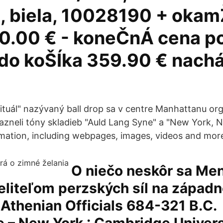
, biela, 10028190 + okam
0.00 € - koneČnÁ cena p
 do koŠÍka 359.90 € nach
rituál" nazývaný ball drop sa v centre Manhattanu or
azneli tóny skladieb "Auld Lang Syne" a "New York, 
rmation, including webpages, images, videos and mor
O niečo neskôr sa Men
liteľom perzských síl na západne
l Athenian Officials 684-321 B.C.