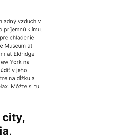
chladný vzduch v
o príjemnú klímu.
pre chladenie
ie Museum at
um at Eldridge
 New York na
údiť v jeho
tre na dĺžku a
lax. Môžte si tu
city,
ia,