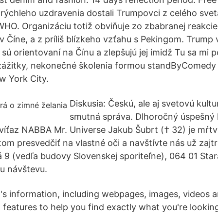
rýchleho uzdravenia dostali Trumpovci z celého svet
WHO. Organizáciu totiž obviňuje zo zbabranej reakci
 v Číne, a z príliš blízkeho vzťahu s Pekingom. Trump 
sú orientovaní na Čínu a zlepšujú jej imidž Tu sa mi p
zážitky, nekonečné školenia formou standByComedy
ew York City.
Diskusia: Českú, ale aj svetovú kultu
smutná správa. Dlhoročný úspešný k
y víťaz NABBA Mr. Universe Jakub Šubrt († 32) je mŕt
 tom presvedčiť na vlastné oči a navštívte nás už zajtr
9 (vedľa budovy Slovenskej sporiteľne), 064 01 Sta
u návštevu.
's information, including webpages, images, videos 
features to help you find exactly what you're looking