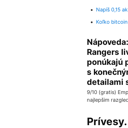
Napíš 0,15 a
Koľko bitcoi
Nápoveda:
Rangers li
ponúkajú p
s konečný
detailami s
9/10 (gratis) Em
najlepšim razgle
Prívesy.