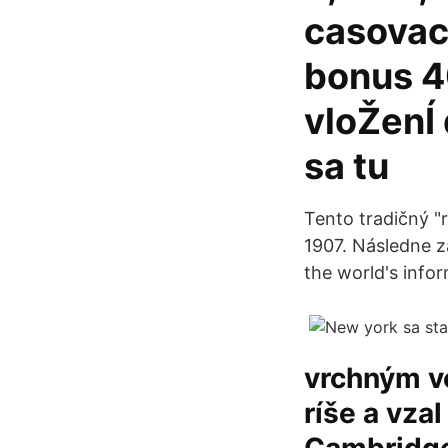
casovac
bonus 4
vloŽenÍ
sa tu
Tento tradičný "
1907. Následne z
the world's info
vrchným ve
ríše a vza