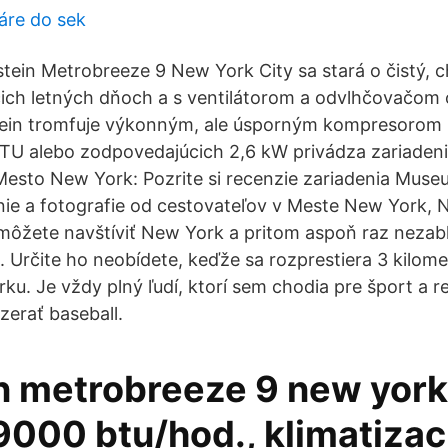
áre do sek
rstein Metrobreeze 9 New York City sa stará o čistý, 
cich letných dňoch a s ventilátorom a odvlhčovačom 
stein tromfuje výkonným, ale úsporným kompresorom 
TU alebo zodpovedajúcich 2,6 kW privádza zariaden
 Mesto New York: Pozrite si recenzie zariadenia Muse
nie a fotografie od cestovateľov v Meste New York,
môžete navštíviť New York a pritom aspoň raz nezabl
 Určite ho neobídete, keďže sa rozprestiera 3 kilome
ku. Je vždy plný ľudí, ktorí sem chodia pre šport a re
zerať baseball.
n metrobreeze 9 new york 
9000 btu/hod., klimatizac