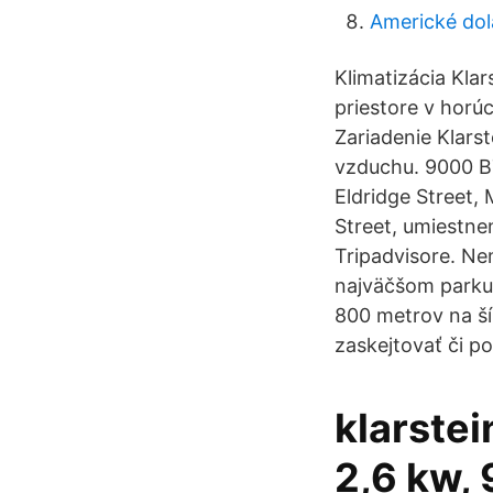
Americké dol
Klimatizácia Kla
priestore v horú
Zariadenie Klar
vzduchu. 9000 B
Eldridge Street,
Street, umiestne
Tripadvisore. Ne
najväčšom parku.
800 metrov na šír
zaskejtovať či po
klarstei
2,6 kw, 