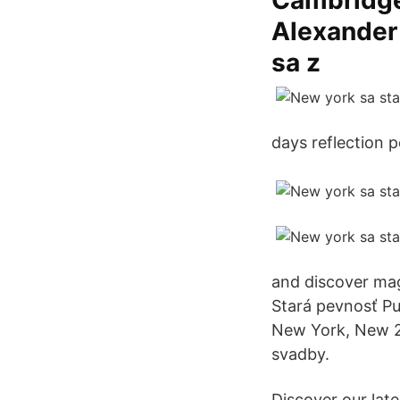
Cambridge
Alexander 
sa z
days reflection p
and discover mag
Stará pevnosť Pu
New York, New 21
svadby.
Discover our late