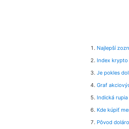
Najlepší zoz
Index krypto v
Je pokles do
Graf akciový
Indická rupi
Kde kúpiť men
Pôvod doláro