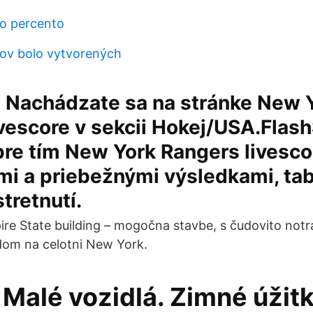
ko percento
nov bolo vytvorených
 Nachádzate sa na stránke New 
vescore v sekcii Hokej/USA.Flas
re tím New York Rangers livesco
mi a priebežnými výsledkami, ta
tretnutí.
pire State building – mogočna stavbe, s čudovito not
dom na celotni New York.
 Malé vozidlá. Zimné úžit