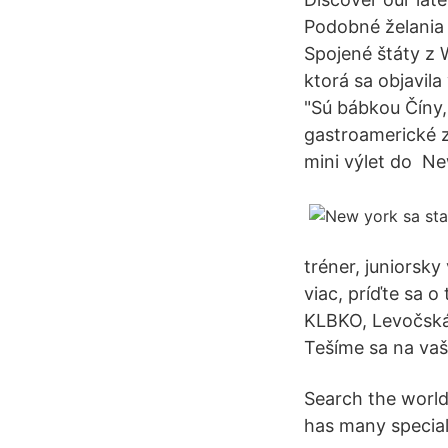
Podobné želania 
Spojené štáty z 
ktorá sa objavila
"Sú bábkou Číny, 
gastroamerické 
mini výlet do ️ N
tréner, juniorsk
viac, príďte sa o
KLBKO, Levočská 
Tešíme sa na vaš
Search the world
has many special 