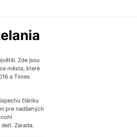
elania
větší. Zde jsou
ce města, které
2016 a Times
 úspechu článku
ami pre nadšených
mnohí
 deň. Zarada.