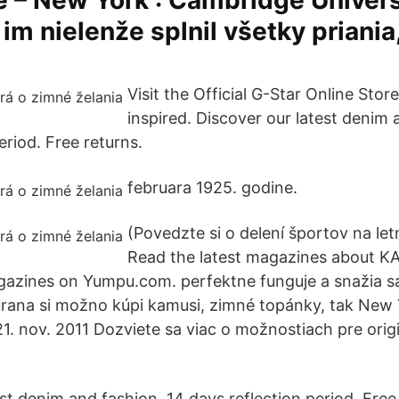
 – New York : Cambridge Univers
im nielenže splnil všetky priania,
Visit the Official G-Star Online Stor
inspired. Discover our latest denim 
eriod. Free returns.
februara 1925. godine.
(Povedzte si o delení športov na let
Read the latest magazines about 
azines on Yumpu.com. perfektne funguje a snažia s
rana si možno kúpi kamusi, zimné topánky, tak New 
. nov. 2011 Dozviete sa viac o možnostiach pre orig
st denim and fashion. 14 days reflection period. Free