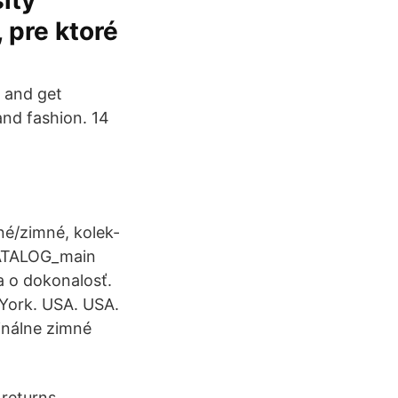
ity
 pre ktoré
e and get
and fashion. 14
né/zimné, kolek-
KATALOG_main
a o dokonalosť.
York. USA. USA.
inálne zimné
 returns.