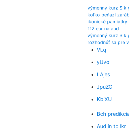
výmenný kurz $ k
koľko peňazí zaráb
ikonické pamiatky
112 eur na aud
výmenný kurz $ k
rozhodnúť sa pre 
VLq
yUvo
LAjes
JpuZO
KbjXU
Bch predikci
Aud in to lkr