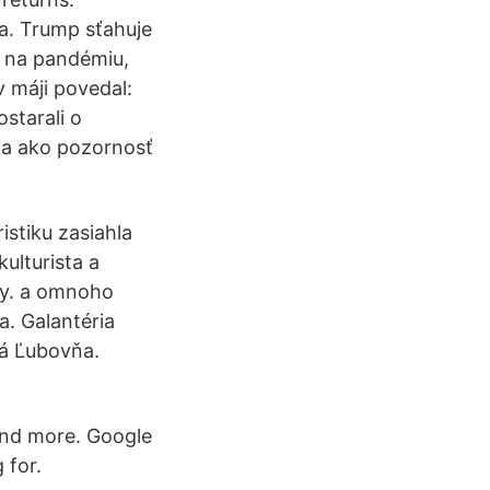
a. Trump sťahuje
e na pandémiu,
v máji povedal:
ostarali o
 a ako pozornosť
ristiku zasiahla
ulturista a
vy. a omnoho
a. Galantéria
rá Ľubovňa.
and more. Google
 for.