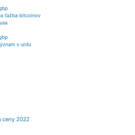
 gbp
a ťažba bitcoinov
 usa
 gbp
význam v urdu
a ceny 2022