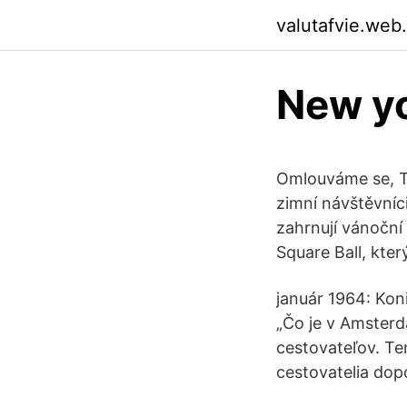
valutafvie.web
New yo
Omlouváme se, Te
zimní návštěvníc
zahrnují vánoční
Square Ball, kter
január 1964: Koni
„Čo je v Amsterd
cestovateľov. T
cestovatelia dop