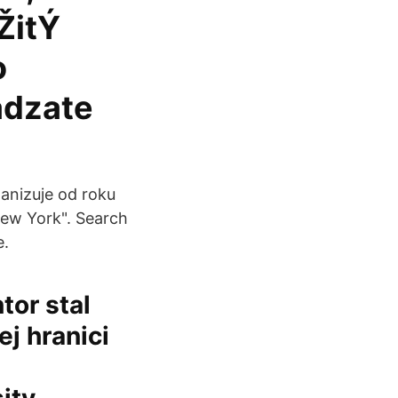
ŽitÝ
o
ádzate
ganizuje od roku
New York". Search
e.
tor stal
j hranici