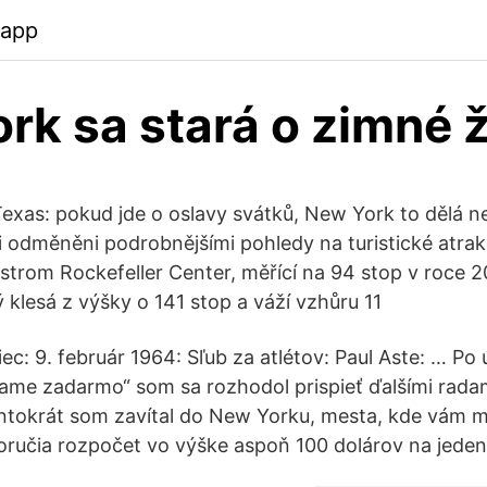
.app
rk sa stará o zimné ž
xas: pokud jde o oslavy svátků, New York to dělá nej
i odměněni podrobnějšími pohledy na turistické atrak
 strom Rockefeller Center, měřící na 94 stop v roce 
ý klesá z výšky o 141 stop a váží vzhůru 11
ec: 9. február 1964: Sľub za atlétov: Paul Aste: … Po
ame zadarmo“ som sa rozhodol prispieť ďalšími rad
entokrát som zavítal do New Yorku, mesta, kde vám 
oručia rozpočet vo výške aspoň 100 dolárov na jeden