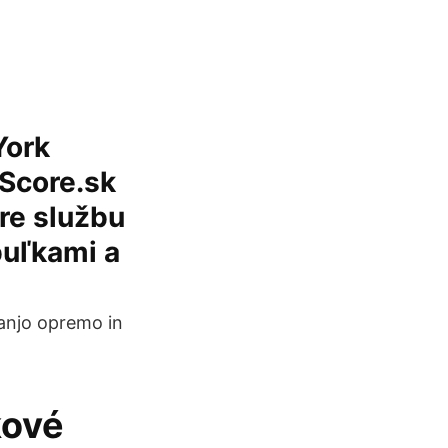
York
hScore.sk
re službu
buľkami a
ranjo opremo in
kové